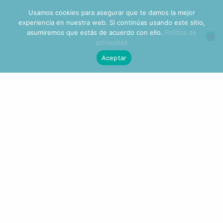
Usamos cookies para asegurar que te damos la mejor
experiencia en nuestra web. Si continúas usando este sitio,
asumiremos que estás de acuerdo con ello.
Política de
privacidad
Home
/
Presenciales.
/ Coach de Salud Lic. Rocío Tudón –
Aceptar
Nutrición Funcional, Theta Healing® o Barras®
Coach De Salud Lic. Rocío
Tudón – Nutrición Funcional,
Theta Healing® O Barras®
Desde:
$
500.00
Sesión de Nutrición Funcional, Theta Healing® o Barras®.
La sesión no podrá ser reservada antes de 24 horas previas
a la consulta.