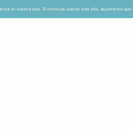
to Juárez 20A-D. St Cruz Nieto. San Juan del Río, QRO. CP:7680
encia en nuestra web. Si continúas usando este sitio, asumiremos que 
Nosotros
Ter
Medicina Integrativ
es?
Beneficios