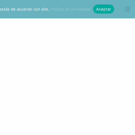
4
estás de acuerdo con ello.
Política de privacidad
Aceptar
apias
Contacto
FAQ
a