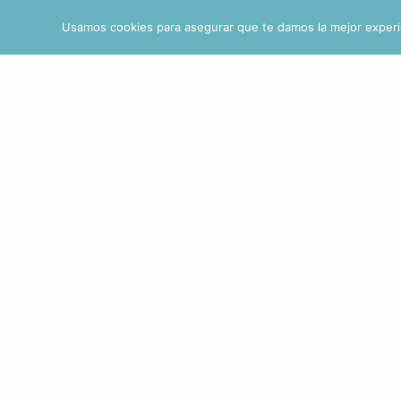
(+52) 427 103 8317
contacto@drerikcarreon.com
Beni
Usamos cookies para asegurar que te damos la mejor experi
¿Qué 